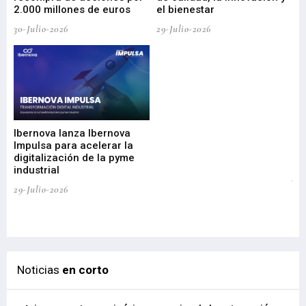
2.000 millones de euros
el bienestar
30-Julio-2026
29-Julio-2026
Mi
nu
di
Ibernova lanza Ibernova
ma
Impulsa para acelerar la
in
digitalización de la pyme
mi
industrial
de
te
29-Julio-2026
el
29-
Noticias
en corto