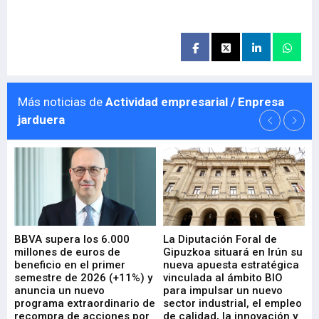
Más noticias de
Actividad empresarial / Enpresa
jarduera
e
BBVA supera los 6.000
La Diputación Foral de
En
millones de euros de
Gipuzkoa situará en Irún su
em
beneficio en el primer
nueva apuesta estratégica
de
ad
semestre de 2026 (+11%) y
vinculada al ámbito BIO
En
anuncia un nuevo
para impulsar un nuevo
En
programa extraordinario de
sector industrial, el empleo
29-
recompra de acciones por
de calidad, la innovación y