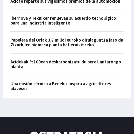
Acicae reparte sus vigésimos premios de la automoción
Ibernova y Tekniker renuevan su acuerdo tecnológico
para una industria inteligente
Papelera del Oriak 3,7 milioi euroko dirulaguntza jaso du
Zizurkilen biomasa planta bat eraikitzeko
Acidekak %100ean deskarbonizatu du bere Lantarongo
planta
Una misión técnica a Benelux inspira a agricultores
alaveses