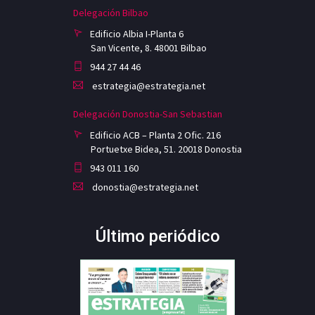
Delegación Bilbao
Edificio Albia I-Planta 6
San Vicente, 8. 48001 Bilbao
944 27 44 46
estrategia@estrategia.net
Delegación Donostia-San Sebastian
Edificio ACB – Planta 2 Ofic. 216
Portuetxe Bidea, 51. 20018 Donostia
943 011 160
donostia@estrategia.net
Último periódico