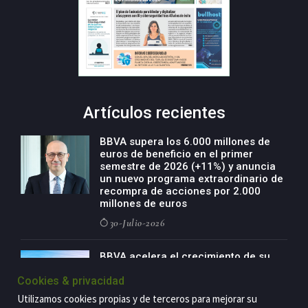
Artículos recientes
BBVA supera los 6.000 millones de
euros de beneficio en el primer
semestre de 2026 (+11%) y anuncia
un nuevo programa extraordinario de
recompra de acciones por 2.000
millones de euros
30-Julio-2026
BBVA acelera el crecimiento de su
negocio agro con un modelo global
Cookies & privacidad
de especialización presente en siete
países
Utilizamos cookies propias y de terceros para mejorar su