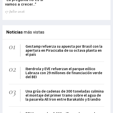
vamos a crecer…”
PP
17-Julio-2026
02-
Noticias
más vistas
01
Gestamp refuerza su apuesta por Brasil con la
apertura en Piracicaba de su octava planta en
el país
02
Iberdrola y EVE refuerzan el parque eólico
Labraza con 29 millones de financiación verde
del BEI
03
Una grúa de cadenas de 300 toneladas culmina
el montaje del primer tramo sobre el agua de
la pasarela All Iron entre Barakaldo y Erandio