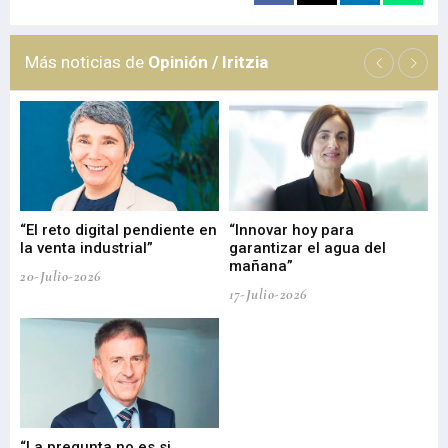
Más noticias de
Opinión / Iritzia
“El reto digital pendiente en
“Innovar hoy para
“L
o
la venta industrial”
garantizar el agua del
ob
mañana”
20-Julio-2026
17-
17-Julio-2026
“La pregunta no es si
“E