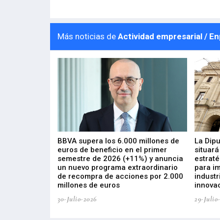
Más noticias de
Actividad empresarial / E
 los nuevos
BBVA supera los 6.000 millones de
La Dip
s de ZIV que, en
euros de beneficio en el primer
situará
de inversión
semestre de 2026 (+11%) y anuncia
estraté
, busca impulsar
un nuevo programa extraordinario
para i
 tecnología
de recompra de acciones por 2.000
industr
ricas del futuro
millones de euros
innovac
30-Julio-2026
29-Julio