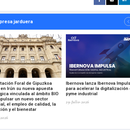
npresa jarduera
utación Foral de Gipuzkoa
Ibernova lanza Ibernova Impul
 en Irún su nueva apuesta
para acelerar la digitalización 
gica vinculada al ámbito BIO
pyme industrial
mpulsar un nuevo sector
29-Julio-2026
ial, el empleo de calidad, la
ión y el bienestar
-2026