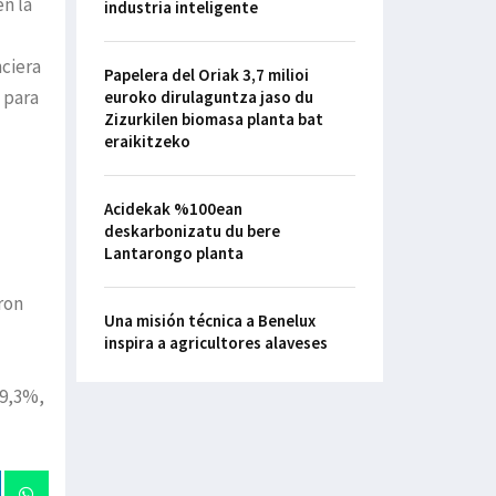
en la
industria inteligente
nciera
Papelera del Oriak 3,7 milioi
 para
euroko dirulaguntza jaso du
Zizurkilen biomasa planta bat
eraikitzeko
Acidekak %100ean
deskarbonizatu du bere
Lantarongo planta
ron
Una misión técnica a Benelux
inspira a agricultores alaveses
+9,3%,