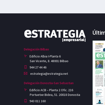
Últi
Delegación Bilbao
Edificio Albia I-Planta 6
San Vicente, 8. 48001 Bilbao
944 27 44 46
estrategia@estrategia.net
Delegación Donostia-San Sebastian
Edificio ACB – Planta 2 Ofic. 216
Portuetxe Bidea, 51. 20018 Donostia
943 011 160