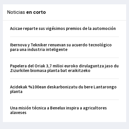
Noticias
en corto
Acicae reparte sus vigésimos premios de la automoción
Ibernova y Tekniker renuevan su acuerdo tecnológico
para una industria inteligente
Papelera del Oriak 3,7 milioi euroko dirulaguntza jaso du
Zizurkilen biomasa planta bat eraikitzeko
Acidekak %100ean deskarbonizatu du bere Lantarongo
planta
Una misión técnica a Benelux inspira a agricultores
alaveses