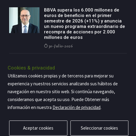
BBVA supera los 6.000 millones de
euros de beneficio en el primer
semestre de 2026 (+11%) y anuncia
un nuevo programa extraordinario de
recompra de acciones por 2.000
millones de euros
30-Julio-2026
BBVA acelera el crecimiento de su
negocio agro con un modelo global
Cookies & privacidad
de especialización presente en siete
Utilizamos cookies propias y de terceros para mejorar su
países
experiencia y nuestros servicios analizando sus hábitos de
29-Julio-2026
navegación en nuestro sitio web. Si continúa navegando,
consideramos que acepta su uso. Puede Obtener más
información en nuestra
Declaración de privacidad
.
Copyright@2026 Estrategia Empresarial
Privacidad
Aviso legal
Política de cookies
Contacto
RSS
Aceptar cookies
Seleccionar cookies