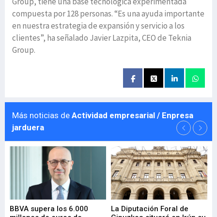
Group, tiene una base tecnológica experimentada
compuesta por 128 personas. “Es una ayuda importante
en nuestra estrategia de expansión y servicio a los
clientes”, ha señalado Javier Lazpita, CEO de Teknia
Group.
Más noticias de
Actividad empresarial / Enpresa
jarduera
e
BBVA supera los 6.000
La Diputación Foral de
En