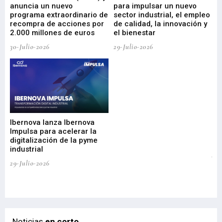
anuncia un nuevo
para impulsar un nuevo
En
programa extraordinario de
sector industrial, el empleo
29-
recompra de acciones por
de calidad, la innovación y
2.000 millones de euros
el bienestar
30-Julio-2026
29-Julio-2026
Mi
nu
di
Ibernova lanza Ibernova
ma
Impulsa para acelerar la
in
digitalización de la pyme
mi
industrial
de
te
29-Julio-2026
el
29-
Noticias
en corto