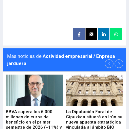
Más noticias de
Actividad empresarial / Enpresa
jarduera
e
BBVA supera los 6.000
La Diputación Foral de
En
millones de euros de
Gipuzkoa situará en Irún su
em
beneficio en el primer
nueva apuesta estratégica
de
ad
semestre de 2026 (+11%) y
vinculada al ámbito BIO
En