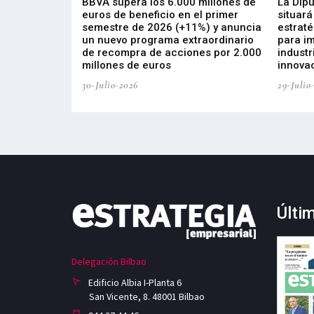
 los nuevos
BBVA supera los 6.000 millones de
La Dip
s de ZIV que, en
euros de beneficio en el primer
situará
de inversión
semestre de 2026 (+11%) y anuncia
estraté
, busca impulsar
un nuevo programa extraordinario
para i
 tecnología
de recompra de acciones por 2.000
industr
ricas del futuro
millones de euros
innovac
30-Julio-2026
29-Julio
Últi
Delegación Bilbao
Edificio Albia I-Planta 6
San Vicente, 8. 48001 Bilbao