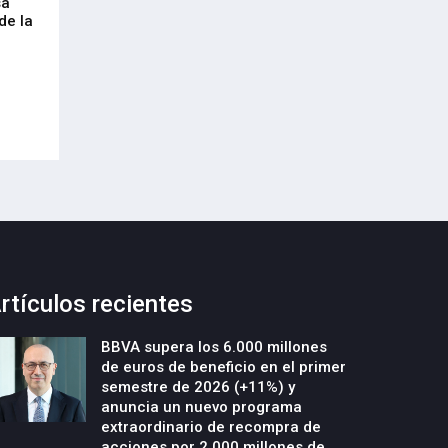
sa
Envalora garantiza a las empresas el
Euskaltel realiza
de la
cumplimiento del Reglamento
centenar de inte
Europeo de Envases y Residuos de
garantizar la con
Envases (PPWR)
29-Julio-2026
29-Julio-2026
rtículos recientes
BBVA supera los 6.000 millones
de euros de beneficio en el primer
semestre de 2026 (+11%) y
anuncia un nuevo programa
extraordinario de recompra de
acciones por 2.000 millones de