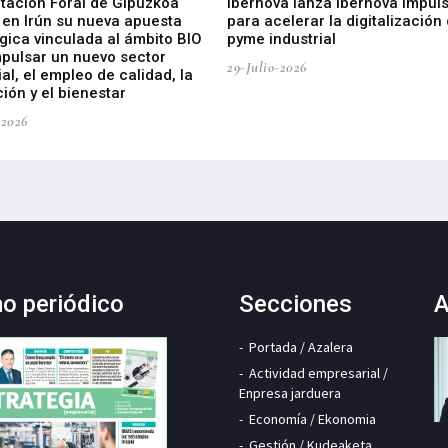
utación Foral de Gipuzkoa
Ibernova lanza Ibernova Impul
 en Irún su nueva apuesta
para acelerar la digitalización 
gica vinculada al ámbito BIO
pyme industrial
mpulsar un nuevo sector
29-Julio-2026
ial, el empleo de calidad, la
ión y el bienestar
-2026
mo periódico
Secciones
A
Portada / Azalera
Actividad empresarial /
Enpresa jarduera
Economía / Ekonomia
Gestión / Kudeaketa