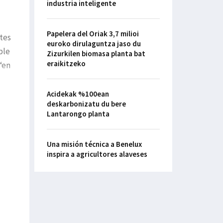
industria inteligente
Papelera del Oriak 3,7 milioi
ntes
euroko dirulaguntza jaso du
ble
Zizurkilen biomasa planta bat
eraikitzeko
‘en
Acidekak %100ean
deskarbonizatu du bere
Lantarongo planta
Una misión técnica a Benelux
inspira a agricultores alaveses