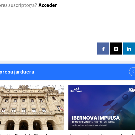
eres suscriptor/a?
Acceder
npresa jarduera