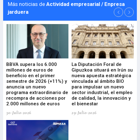
Más noticias de
Actividad empresarial / Enpresa
jarduera
e
BBVA supera los 6.000
La Diputación Foral de
En
millones de euros de
Gipuzkoa situará en Irún su
em
beneficio en el primer
nueva apuesta estratégica
de
ad
semestre de 2026 (+11%) y
vinculada al ámbito BIO
En
anuncia un nuevo
para impulsar un nuevo
En
programa extraordinario de
sector industrial, el empleo
29-
recompra de acciones por
de calidad, la innovación y
2.000 millones de euros
el bienestar
30-Julio-2026
29-Julio-2026