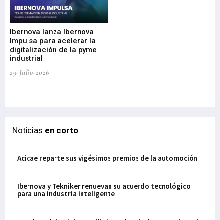
Mi
nu
di
Ibernova lanza Ibernova
ma
Impulsa para acelerar la
in
digitalización de la pyme
mi
industrial
de
te
29-Julio-2026
el
29-
Noticias
en corto
Acicae reparte sus vigésimos premios de la automoción
Ibernova y Tekniker renuevan su acuerdo tecnológico
para una industria inteligente