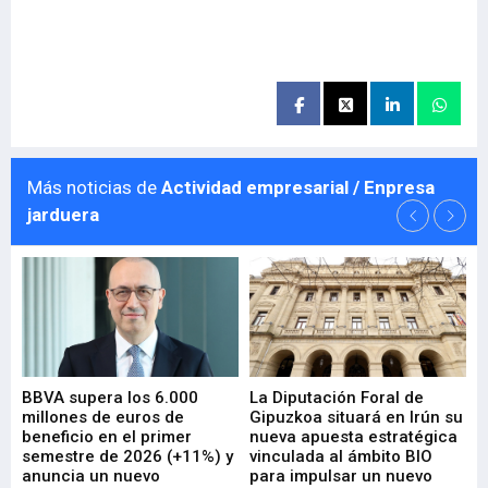
Más noticias de
Actividad empresarial / Enpresa
jarduera
e
BBVA supera los 6.000
La Diputación Foral de
En
millones de euros de
Gipuzkoa situará en Irún su
em
beneficio en el primer
nueva apuesta estratégica
de
ad
semestre de 2026 (+11%) y
vinculada al ámbito BIO
En
anuncia un nuevo
para impulsar un nuevo
En