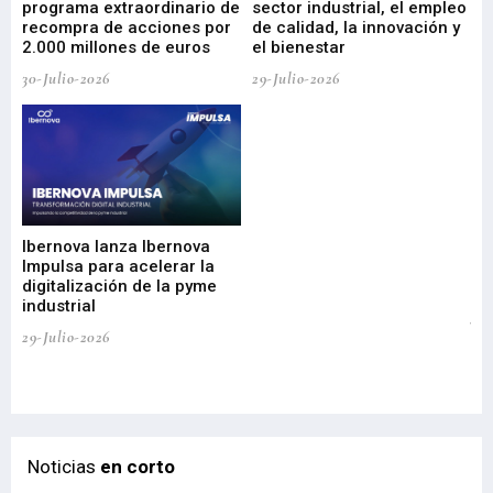
programa extraordinario de
sector industrial, el empleo
29-
recompra de acciones por
de calidad, la innovación y
2.000 millones de euros
el bienestar
30-Julio-2026
29-Julio-2026
Mi
nu
di
Ibernova lanza Ibernova
ma
Impulsa para acelerar la
in
digitalización de la pyme
mi
industrial
de
te
29-Julio-2026
el
29-
Noticias
en corto