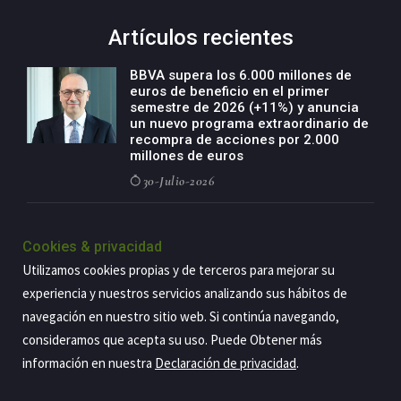
Artículos recientes
BBVA supera los 6.000 millones de
euros de beneficio en el primer
semestre de 2026 (+11%) y anuncia
un nuevo programa extraordinario de
recompra de acciones por 2.000
millones de euros
30-Julio-2026
BBVA acelera el crecimiento de su
negocio agro con un modelo global
Cookies & privacidad
de especialización presente en siete
Utilizamos cookies propias y de terceros para mejorar su
países
experiencia y nuestros servicios analizando sus hábitos de
29-Julio-2026
navegación en nuestro sitio web. Si continúa navegando,
consideramos que acepta su uso. Puede Obtener más
información en nuestra
Declaración de privacidad
.
Copyright@2026 Estrategia Empresarial