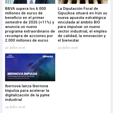
e
BBVA supera los 6.000
La Diputación Foral de
En
millones de euros de
Gipuzkoa situará en Irún su
em
beneficio en el primer
nueva apuesta estratégica
de
ad
semestre de 2026 (+11%) y
vinculada al ámbito BIO
En
anuncia un nuevo
para impulsar un nuevo
En
programa extraordinario de
sector industrial, el empleo
29-
recompra de acciones por
de calidad, la innovación y
2.000 millones de euros
el bienestar
30-Julio-2026
29-Julio-2026
Mi
nu
di
Ibernova lanza Ibernova
ma
Impulsa para acelerar la
in
digitalización de la pyme
mi
industrial
de
te
29-Julio-2026
el