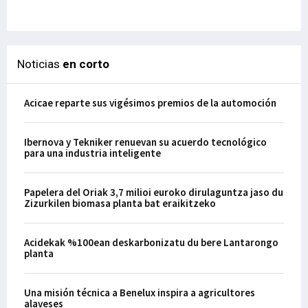
29-
Noticias
en corto
Acicae reparte sus vigésimos premios de la automoción
Ibernova y Tekniker renuevan su acuerdo tecnológico
para una industria inteligente
Papelera del Oriak 3,7 milioi euroko dirulaguntza jaso du
Zizurkilen biomasa planta bat eraikitzeko
Acidekak %100ean deskarbonizatu du bere Lantarongo
planta
Una misión técnica a Benelux inspira a agricultores
alaveses