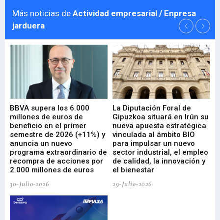
Más noticias de
Actividad empresarial / Enpresa
jarduera
e
BBVA supera los 6.000
La Diputación Foral de
En
millones de euros de
Gipuzkoa situará en Irún su
em
beneficio en el primer
nueva apuesta estratégica
de
ad
semestre de 2026 (+11%) y
vinculada al ámbito BIO
En
anuncia un nuevo
para impulsar un nuevo
En
programa extraordinario de
sector industrial, el empleo
29-
recompra de acciones por
de calidad, la innovación y
2.000 millones de euros
el bienestar
30-Julio-2026
29-Julio-2026