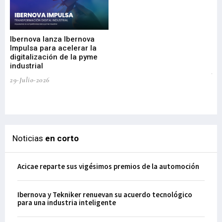
Mi
nu
di
Ibernova lanza Ibernova
ma
Impulsa para acelerar la
in
digitalización de la pyme
mi
industrial
de
te
29-Julio-2026
el
29-
Noticias
en corto
Acicae reparte sus vigésimos premios de la automoción
Ibernova y Tekniker renuevan su acuerdo tecnológico
para una industria inteligente