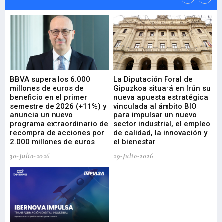
e
BBVA supera los 6.000
La Diputación Foral de
En
millones de euros de
Gipuzkoa situará en Irún su
em
beneficio en el primer
nueva apuesta estratégica
de
ad
semestre de 2026 (+11%) y
vinculada al ámbito BIO
En
anuncia un nuevo
para impulsar un nuevo
En
programa extraordinario de
sector industrial, el empleo
29-
recompra de acciones por
de calidad, la innovación y
2.000 millones de euros
el bienestar
30-Julio-2026
29-Julio-2026
Mi
nu