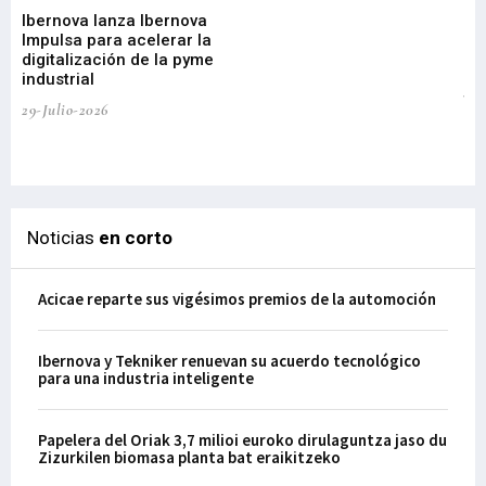
di
Ibernova lanza Ibernova
ma
Impulsa para acelerar la
in
digitalización de la pyme
mi
industrial
de
te
29-Julio-2026
el
29-
Noticias
en corto
Acicae reparte sus vigésimos premios de la automoción
Ibernova y Tekniker renuevan su acuerdo tecnológico
para una industria inteligente
Papelera del Oriak 3,7 milioi euroko dirulaguntza jaso du
Zizurkilen biomasa planta bat eraikitzeko