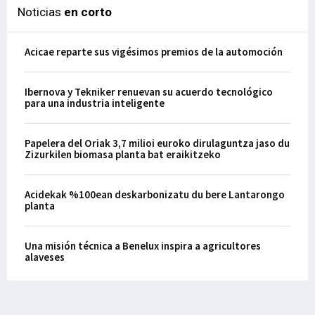
Noticias
en corto
Acicae reparte sus vigésimos premios de la automoción
Ibernova y Tekniker renuevan su acuerdo tecnológico
para una industria inteligente
Papelera del Oriak 3,7 milioi euroko dirulaguntza jaso du
Zizurkilen biomasa planta bat eraikitzeko
Acidekak %100ean deskarbonizatu du bere Lantarongo
planta
Una misión técnica a Benelux inspira a agricultores
alaveses