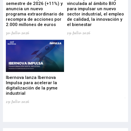
ad
semestre de 2026 (+11%) y
vinculada al ámbito BIO
En
anuncia un nuevo
para impulsar un nuevo
En
programa extraordinario de
sector industrial, el empleo
29-
recompra de acciones por
de calidad, la innovación y
2.000 millones de euros
el bienestar
30-Julio-2026
29-Julio-2026
Mi
nu
di
Ibernova lanza Ibernova
ma
Impulsa para acelerar la
in
digitalización de la pyme
mi
industrial
de
te
29-Julio-2026
el
29-