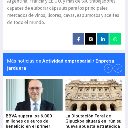
Argentina, Francia y EE.UU. y más de 600 trabajadores
capaces de elaborar cápsulas para los principales
mercados de vinos, licores, cavas, espumosos y aceites
de todo el mundo.
Más noticias de
Actividad empresarial / Enpresa
jarduera
e
BBVA supera los 6.000
La Diputación Foral de
En
millones de euros de
Gipuzkoa situará en Irún su
em
beneficio en el primer
nueva apuesta estratégica
de