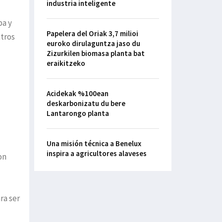
industria inteligente
pa y
Papelera del Oriak 3,7 milioi
ntros
euroko dirulaguntza jaso du
Zizurkilen biomasa planta bat
eraikitzeko
Acidekak %100ean
deskarbonizatu du bere
Lantarongo planta
Una misión técnica a Benelux
inspira a agricultores alaveses
on
ra ser