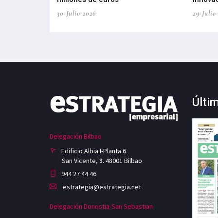
30-Julio-2026
29-Julio
Últi
Delegación Bilbao
Edificio Albia I-Planta 6
San Vicente, 8. 48001 Bilbao
944 27 44 46
estrategia@estrategia.net
Delegación Donostia-San Sebastian