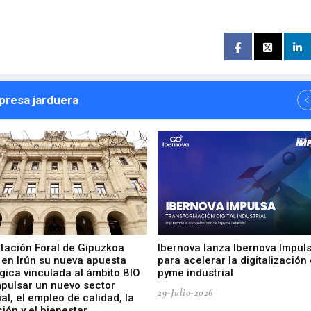
npresa jarduera
utación Foral de Gipuzkoa
Ibernova lanza Ibernova Impul
 en Irún su nueva apuesta
para acelerar la digitalización 
gica vinculada al ámbito BIO
pyme industrial
mpulsar un nuevo sector
29-Julio-2026
ial, el empleo de calidad, la
ión y el bienestar