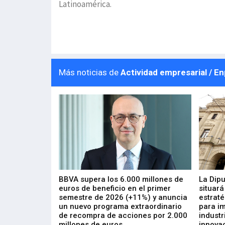
Latinoamérica.
Más noticias de
Actividad empresarial / E
 los nuevos
BBVA supera los 6.000 millones de
La Dip
s de ZIV que, en
euros de beneficio en el primer
situará
de inversión
semestre de 2026 (+11%) y anuncia
estraté
, busca impulsar
un nuevo programa extraordinario
para i
 tecnología
de recompra de acciones por 2.000
industr
ricas del futuro
millones de euros
innovac