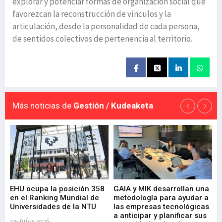
explorar y potenciar formas de organización social que
favorezcan la reconstrucción de vínculos y la
articulación, desde la personalidad de cada persona,
de sentidos colectivos de pertenencia al territorio.
Más noticias de
Gestión / Kudeaketa
EHU ocupa la posición 358
GAIA y MIK desarrollan una
De
en el Ranking Mundial de
metodología para ayudar a
Fu
a
Universidades de la NTU
las empresas tecnológicas
nu
a anticipar y planificar sus
ac
29-Julio-2026