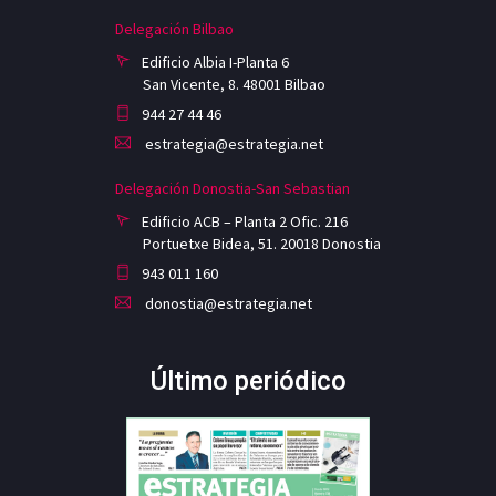
Delegación Bilbao
Edificio Albia I-Planta 6
San Vicente, 8. 48001 Bilbao
944 27 44 46
estrategia@estrategia.net
Delegación Donostia-San Sebastian
Edificio ACB – Planta 2 Ofic. 216
Portuetxe Bidea, 51. 20018 Donostia
943 011 160
donostia@estrategia.net
Último periódico