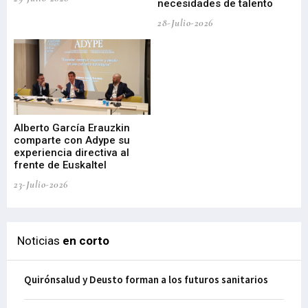
necesidades de talento
cr
de
28-Julio-2026
22-
Alberto García Erauzkin
comparte con Adype su
BI
experiencia directiva al
pr
frente de Euskaltel
en
23-Julio-2026
21-
Noticias
en corto
Quirónsalud y Deusto forman a los futuros sanitarios