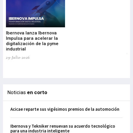
Mi
nu
di
Ibernova lanza Ibernova
ma
Impulsa para acelerar la
in
digitalización de la pyme
mi
industrial
de
te
29-Julio-2026
el
29-
Noticias
en corto
Acicae reparte sus vigésimos premios de la automoción
Ibernova y Tekniker renuevan su acuerdo tecnológico
para una industria inteligente