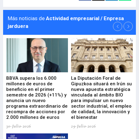
Más noticias de
Actividad empresarial / Enpresa
jarduera
e
BBVA supera los 6.000
La Diputación Foral de
En
millones de euros de
Gipuzkoa situará en Irún su
em
beneficio en el primer
nueva apuesta estratégica
de
ad
semestre de 2026 (+11%) y
vinculada al ámbito BIO
En
anuncia un nuevo
para impulsar un nuevo
En
programa extraordinario de
sector industrial, el empleo
29-
recompra de acciones por
de calidad, la innovación y
2.000 millones de euros
el bienestar
30-Julio-2026
29-Julio-2026