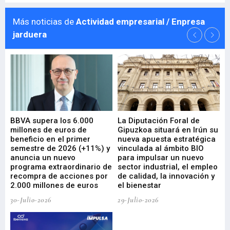
Más noticias de
Actividad empresarial / Enpresa
jarduera
e
BBVA supera los 6.000
La Diputación Foral de
En
millones de euros de
Gipuzkoa situará en Irún su
em
beneficio en el primer
nueva apuesta estratégica
de
ad
semestre de 2026 (+11%) y
vinculada al ámbito BIO
En
anuncia un nuevo
para impulsar un nuevo
En
programa extraordinario de
sector industrial, el empleo
29-
recompra de acciones por
de calidad, la innovación y
2.000 millones de euros
el bienestar
30-Julio-2026
29-Julio-2026