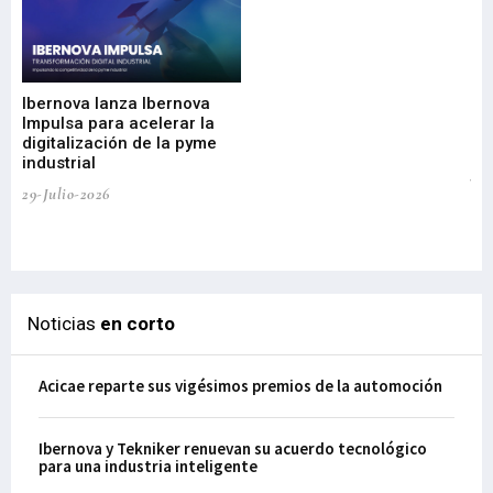
Mi
nu
di
Ibernova lanza Ibernova
ma
Impulsa para acelerar la
in
digitalización de la pyme
mi
industrial
de
te
29-Julio-2026
el
29-
Noticias
en corto
Acicae reparte sus vigésimos premios de la automoción
Ibernova y Tekniker renuevan su acuerdo tecnológico
para una industria inteligente