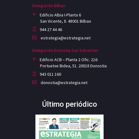
Delegación Bilbao
Edificio Albia I-Planta 6
San Vicente, 8. 48001 Bilbao
944 27 44 46
estrategia@estrategia.net
Delegación Donostia-San Sebastian
Edificio ACB – Planta 2 Ofic. 216
Portuetxe Bidea, 51. 20018 Donostia
943 011 160
donostia@estrategia.net
Último periódico