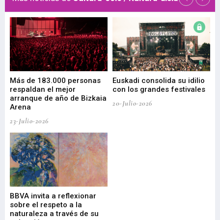
 de
Más de 183.000 personas
Euskadi consolida su idilio
Te
respaldan el mejor
con los grandes festivales
co
arranque de año de Bizkaia
de
20-Julio-2026
Arena
20-
23-Julio-2026
Gu
BBVA invita a reflexionar
mu
sobre el respeto a la
an
naturaleza a través de su
03-