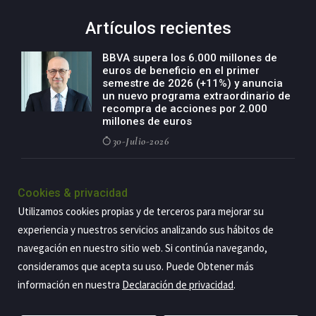
Artículos recientes
BBVA supera los 6.000 millones de
euros de beneficio en el primer
semestre de 2026 (+11%) y anuncia
un nuevo programa extraordinario de
recompra de acciones por 2.000
millones de euros
30-Julio-2026
BBVA acelera el crecimiento de su
negocio agro con un modelo global
Cookies & privacidad
de especialización presente en siete
Utilizamos cookies propias y de terceros para mejorar su
países
experiencia y nuestros servicios analizando sus hábitos de
29-Julio-2026
navegación en nuestro sitio web. Si continúa navegando,
consideramos que acepta su uso. Puede Obtener más
información en nuestra
Declaración de privacidad
.
Copyright@2026 Estrategia Empresarial