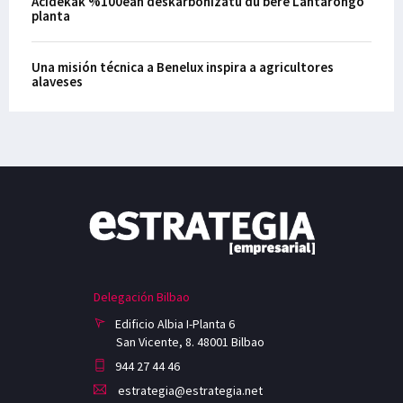
Acidekak %100ean deskarbonizatu du bere Lantarongo
planta
Una misión técnica a Benelux inspira a agricultores
alaveses
Delegación Bilbao
Edificio Albia I-Planta 6
San Vicente, 8. 48001 Bilbao
944 27 44 46
estrategia@estrategia.net