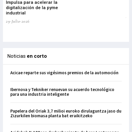
Impulsa para acelerar la
in
digitalización de la pyme
mi
industrial
de
te
29-Julio-2026
el
29-
Noticias
en corto
Acicae reparte sus vigésimos premios de la automoción
Ibernova y Tekniker renuevan su acuerdo tecnológico
para una industria inteligente
Papelera del Oriak 3,7 milioi euroko dirulaguntza jaso du
Zizurkilen biomasa planta bat eraikitzeko