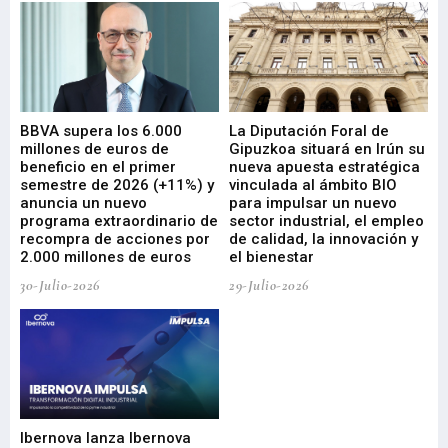
e
BBVA supera los 6.000
La Diputación Foral de
En
millones de euros de
Gipuzkoa situará en Irún su
em
beneficio en el primer
nueva apuesta estratégica
de
ad
semestre de 2026 (+11%) y
vinculada al ámbito BIO
En
anuncia un nuevo
para impulsar un nuevo
En
programa extraordinario de
sector industrial, el empleo
29-
recompra de acciones por
de calidad, la innovación y
2.000 millones de euros
el bienestar
30-Julio-2026
29-Julio-2026
Mi
nu
di
Ibernova lanza Ibernova
ma