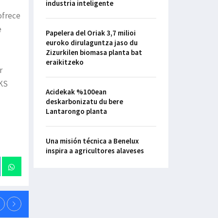
industria inteligente
ofrece
e
Papelera del Oriak 3,7 milioi
euroko dirulaguntza jaso du
Zizurkilen biomasa planta bat
eraikitzeko
r
LKS
Acidekak %100ean
deskarbonizatu du bere
Lantarongo planta
Una misión técnica a Benelux
inspira a agricultores alaveses