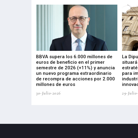
 los nuevos
BBVA supera los 6.000 millones de
La Dip
s de ZIV que, en
euros de beneficio en el primer
situará
de inversión
semestre de 2026 (+11%) y anuncia
estraté
, busca impulsar
un nuevo programa extraordinario
para i
 tecnología
de recompra de acciones por 2.000
industr
ricas del futuro
millones de euros
innovac
30-Julio-2026
29-Julio