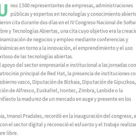
U
nos 1.500 representantes de empresas, administraciones
públicas y expertos en tecnologías y conocimiento abiert
ieron cita durante dos días en el IV Congreso Nacional de Soft
ibre y Tecnologías Abiertas, una cita cuyo objetivo era la creaci
inamización de negocios y empleo mediante conferencias y
inámicas en torno a la innovación, el emprendimiento y el uso
xitoso de las tecnologías abiertas.
l apoyo del sector empresarial e institucional a las jornadas con
atrocinio principal de Red Hat, la presencia de instituciones 
obierno vasco, Diputación de Bizkaia, Diputación de Gipuzkoa,
ión de Alfresco, Euskaltel, Irontec, Zimbra, Lanbide o la
nifiesto la madurez de un mercado en auge y presente en los
, Imanol Pradales, recordó en la inauguración del congreso, e
n el sector digital y reconoció el esfuerzo y el trabajo realiz
re libre.