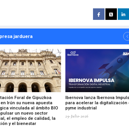
npresa jarduera
utación Foral de Gipuzkoa
Ibernova lanza Ibernova Impul
 en Irún su nueva apuesta
para acelerar la digitalización 
gica vinculada al ámbito BIO
pyme industrial
mpulsar un nuevo sector
29-Julio-2026
ial, el empleo de calidad, la
ión y el bienestar