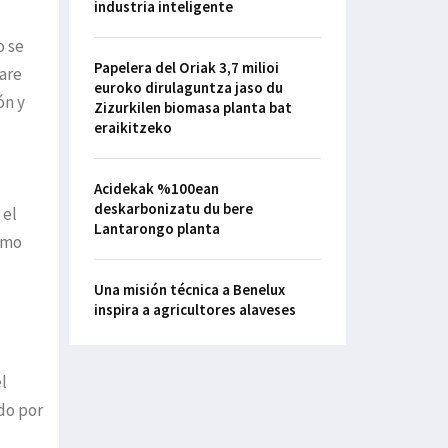
industria inteligente
o se
Papelera del Oriak 3,7 milioi
ware
euroko dirulaguntza jaso du
ón y
Zizurkilen biomasa planta bat
eraikitzeko
Acidekak %100ean
deskarbonizatu du bere
 el
Lantarongo planta
como
Una misión técnica a Benelux
inspira a agricultores alaveses
l
ado por