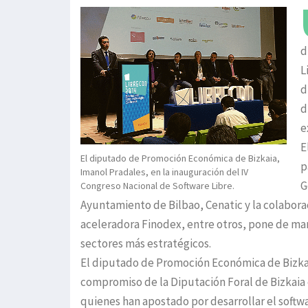
d
L
d
d
e
E
El diputado de Promoción Económica de Bizkaia,
p
Imanol Pradales, en la inauguración del IV
G
Congreso Nacional de Software Libre.
Ayuntamiento de Bilbao, Cenatic y la colaborac
aceleradora Finodex, entre otros, pone de ma
sectores más estratégicos.
El diputado de Promoción Económica de Bizkaia
compromiso de la Diputación Foral de Bizkaia co
quienes han apostado por desarrollar el softwa