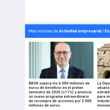
Más noticias de
Actividad empresarial / E
 los nuevos
BBVA supera los 6.000 millones de
La Dip
s de ZIV que, en
euros de beneficio en el primer
situará
de inversión
semestre de 2026 (+11%) y anuncia
estraté
, busca impulsar
un nuevo programa extraordinario
para i
 tecnología
de recompra de acciones por 2.000
industr
ricas del futuro
millones de euros
innovac