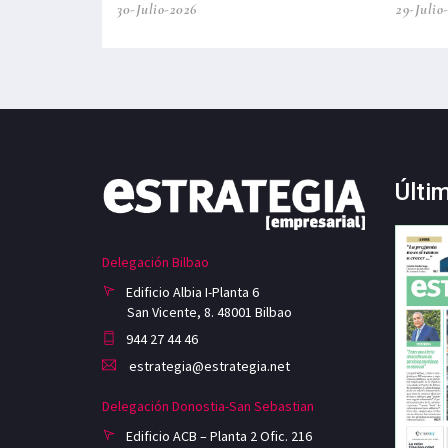
30-Julio-2026
29-Julio
Últi
Delegación Bilbao
Edificio Albia I-Planta 6
San Vicente, 8. 48001 Bilbao
944 27 44 46
estrategia@estrategia.net
Delegación Donostia-San Sebastian
Edificio ACB – Planta 2 Ofic. 216