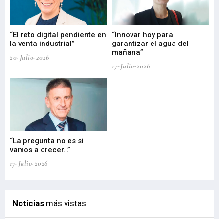
“El reto digital pendiente en
“Innovar hoy para
“L
o
la venta industrial”
garantizar el agua del
ob
mañana”
20-Julio-2026
17-
17-Julio-2026
“La pregunta no es si
“E
vamos a crecer…”
PP
17-Julio-2026
02-
Noticias
más vistas