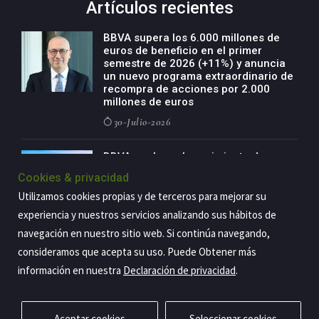
Artículos recientes
BBVA supera los 6.000 millones de
euros de beneficio en el primer
semestre de 2026 (+11%) y anuncia
un nuevo programa extraordinario de
recompra de acciones por 2.000
millones de euros
30-Julio-2026
BBVA acelera el crecimiento de su
negocio agro con un modelo global
Cookies & privacidad
de especialización presente en siete
países
Utilizamos cookies propias y de terceros para mejorar su
experiencia y nuestros servicios analizando sus hábitos de
29-Julio-2026
navegación en nuestro sitio web. Si continúa navegando,
consideramos que acepta su uso. Puede Obtener más
información en nuestra
Declaración de privacidad
.
Copyright@2026 Estrategia Empresarial
Privacidad
Aviso legal
Política de cookies
Contacto
RSS
Aceptar cookies
Seleccionar cookies