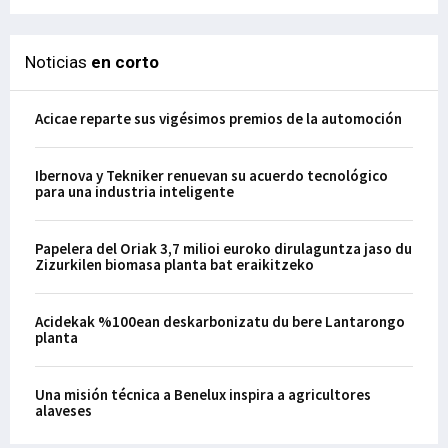
Noticias
en corto
Acicae reparte sus vigésimos premios de la automoción
Ibernova y Tekniker renuevan su acuerdo tecnológico
para una industria inteligente
Papelera del Oriak 3,7 milioi euroko dirulaguntza jaso du
Zizurkilen biomasa planta bat eraikitzeko
Acidekak %100ean deskarbonizatu du bere Lantarongo
planta
Una misión técnica a Benelux inspira a agricultores
alaveses