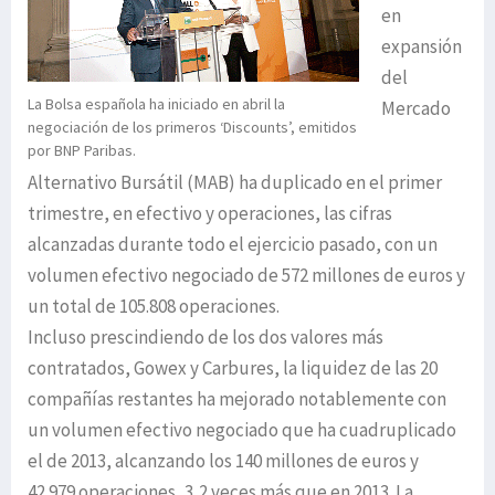
en
expansión
del
La Bolsa española ha iniciado en abril la
Mercado
negociación de los primeros ‘Discounts’, emitidos
por BNP Paribas.
Alternativo Bursátil (MAB) ha duplicado en el primer
trimestre, en efectivo y operaciones, las cifras
alcanzadas durante todo el ejercicio pasado, con un
volumen efectivo negociado de 572 millones de euros y
un total de 105.808 operaciones.
Incluso prescindiendo de los dos valores más
contratados, Gowex y Carbures, la liquidez de las 20
compañías restantes ha mejorado notablemente con
un volumen efectivo negociado que ha cuadruplicado
el de 2013, alcanzando los 140 millones de euros y
42.979 operaciones, 3,2 veces más que en 2013. La