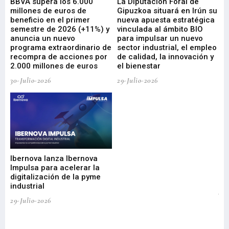
e
BBVA supera los 6.000
La Diputación Foral de
En
millones de euros de
Gipuzkoa situará en Irún su
em
beneficio en el primer
nueva apuesta estratégica
de
ad
semestre de 2026 (+11%) y
vinculada al ámbito BIO
En
anuncia un nuevo
para impulsar un nuevo
En
programa extraordinario de
sector industrial, el empleo
29-
recompra de acciones por
de calidad, la innovación y
2.000 millones de euros
el bienestar
30-Julio-2026
29-Julio-2026
Mi
nu
di
Ibernova lanza Ibernova
ma
Impulsa para acelerar la
in
digitalización de la pyme
mi
industrial
de
te
29-Julio-2026
el
29-