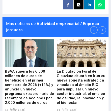
Más noticias de
Actividad empresarial / Enpresa
jarduera
e
BBVA supera los 6.000
La Diputación Foral de
En
millones de euros de
Gipuzkoa situará en Irún su
em
beneficio en el primer
nueva apuesta estratégica
de
ad
semestre de 2026 (+11%) y
vinculada al ámbito BIO
En
anuncia un nuevo
para impulsar un nuevo
En
programa extraordinario de
sector industrial, el empleo
29-
recompra de acciones por
de calidad, la innovación y
2.000 millones de euros
el bienestar
30-Julio-2026
29-Julio-2026