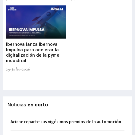
Mi
nu
di
Ibernova lanza Ibernova
ma
Impulsa para acelerar la
in
digitalización de la pyme
mi
industrial
de
te
29-Julio-2026
el
29-
Noticias
en corto
Acicae reparte sus vigésimos premios de la automoción