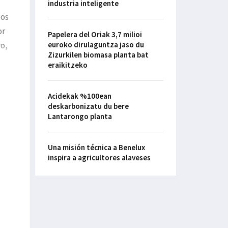
industria inteligente
los
or
Papelera del Oriak 3,7 milioi
ro,
euroko dirulaguntza jaso du
Zizurkilen biomasa planta bat
eraikitzeko
Acidekak %100ean
deskarbonizatu du bere
Lantarongo planta
Una misión técnica a Benelux
inspira a agricultores alaveses