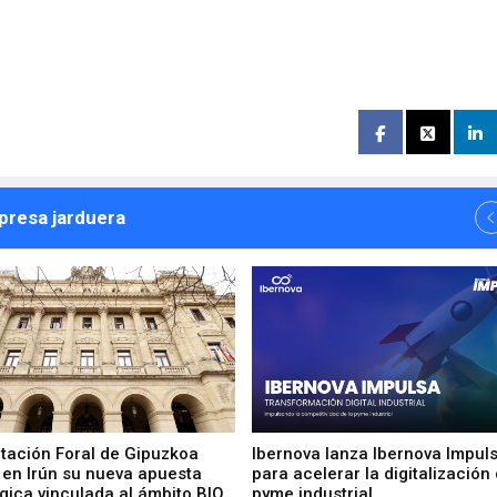
npresa jarduera
utación Foral de Gipuzkoa
Ibernova lanza Ibernova Impul
 en Irún su nueva apuesta
para acelerar la digitalización 
gica vinculada al ámbito BIO
pyme industrial