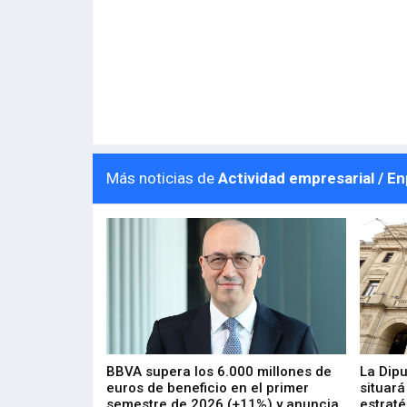
Más noticias de
Actividad empresarial / E
 los nuevos
BBVA supera los 6.000 millones de
La Dip
s de ZIV que, en
euros de beneficio en el primer
situará
de inversión
semestre de 2026 (+11%) y anuncia
estraté