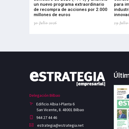
, busca impulsar
un nuevo programa extraordinario
para i
 tecnología
de recompra de acciones por 2.000
industr
ricas del futuro
millones de euros
innovac
30-Julio-2026
29-Julio
Últi
Delegación Bilbao
Edificio Albia I-Planta 6
San Vicente, 8. 48001 Bilbao
944 27 44 46
estrategia@estrategia.net