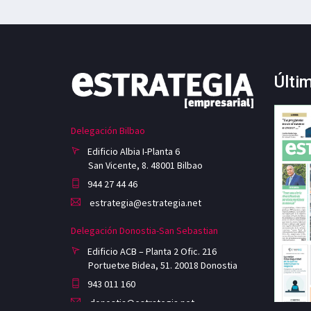
Últi
Delegación Bilbao
Edificio Albia I-Planta 6
San Vicente, 8. 48001 Bilbao
944 27 44 46
estrategia@estrategia.net
Delegación Donostia-San Sebastian
Edificio ACB – Planta 2 Ofic. 216
Portuetxe Bidea, 51. 20018 Donostia
943 011 160
donostia@estrategia.net