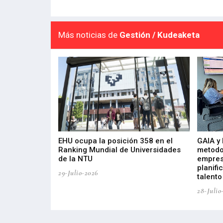
Más noticias de
Gestión / Kudeaketa
de 400 proyectos
EHU ocupa la posición 358 en el
GAIA y
sus diez años de
Ranking Mundial de Universidades
metodo
de la NTU
empres
planifi
29-Julio-2026
talento
28-Julio