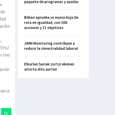
paquete de programas y ayudas
en
 de
Bilbao aprueba su nueva hoja de
idad
ruta en igualdad, con 300
ración
acciones y 21 objetivos
e,
JiMM Monitoring contribuye a
V/EHU
reducir la siniestralidad laboral
r tres
Elkarlan Sariak zortzi ekimen
opular
aitortu ditu aurten
nmarca