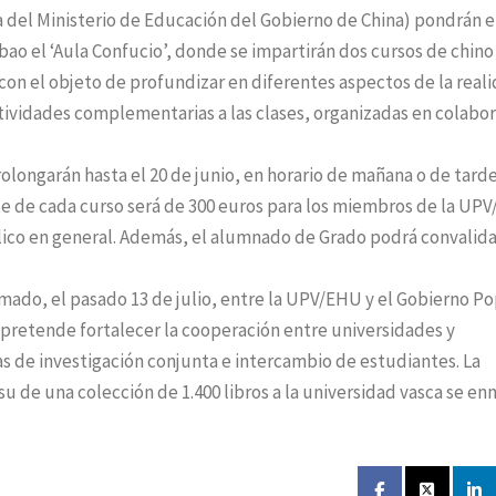
 del Ministerio de Educación del Gobierno de China) pondrán 
bao el ‘Aula Confucio’, donde se impartirán dos cursos de chino
, con el objeto de profundizar en diferentes aspectos de la real
actividades complementarias a las clases, organizadas en colabo
prolongarán hasta el 20 de junio, en horario de mañana o de tard
ste de cada curso será de 300 euros para los miembros de la UP
lico en general. Además, el alumnado de Grado podrá convalida
rmado, el pasado 13 de julio, entre la UPV/EHU y el Gobierno P
e pretende fortalecer la cooperación entre universidades y
 de investigación conjunta e intercambio de estudiantes. La
u de una colección de 1.400 libros a la universidad vasca se e