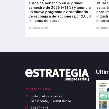
s de ZIV que, en
euros de beneficio en el primer
situará
de inversión
semestre de 2026 (+11%) y anuncia
estraté
, busca impulsar
un nuevo programa extraordinario
para i
 tecnología
de recompra de acciones por 2.000
industr
ricas del futuro
millones de euros
innovac
30-Julio-2026
29-Julio
Últi
Delegación Bilbao
Edificio Albia I-Planta 6
San Vicente, 8. 48001 Bilbao
944 27 44 46