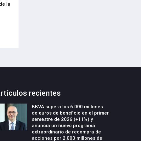
de la
cumplimiento del Reglamento
centenar de inte
Europeo de Envases y Residuos de
garantizar la con
Envases (PPWR)
29-Julio-2026
29-Julio-2026
rtículos recientes
BBVA supera los 6.000 millones
de euros de beneficio en el primer
semestre de 2026 (+11%) y
anuncia un nuevo programa
extraordinario de recompra de
acciones por 2.000 millones de