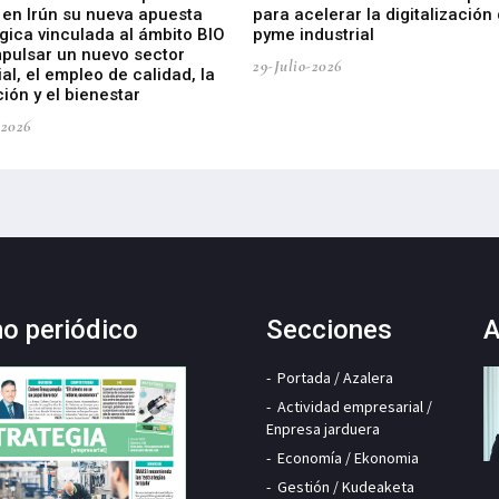
 en Irún su nueva apuesta
para acelerar la digitalización 
gica vinculada al ámbito BIO
pyme industrial
mpulsar un nuevo sector
29-Julio-2026
ial, el empleo de calidad, la
ión y el bienestar
-2026
mo periódico
Secciones
A
Portada / Azalera
Actividad empresarial /
Enpresa jarduera
Economía / Ekonomia
Gestión / Kudeaketa