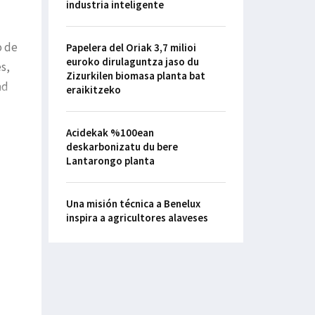
industria inteligente
o de
Papelera del Oriak 3,7 milioi
euroko dirulaguntza jaso du
s,
Zizurkilen biomasa planta bat
ad
eraikitzeko
Acidekak %100ean
deskarbonizatu du bere
Lantarongo planta
Una misión técnica a Benelux
inspira a agricultores alaveses