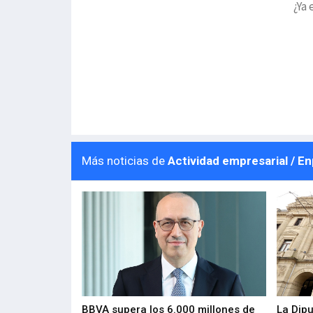
¿Ya 
Más noticias de
Actividad empresarial / E
 los nuevos
BBVA supera los 6.000 millones de
La Dip