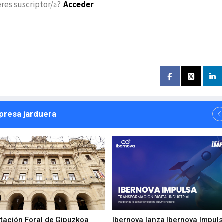
eres suscriptor/a?
Acceder
npresa jarduera
utación Foral de Gipuzkoa
Ibernova lanza Ibernova Impul