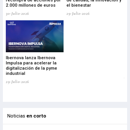
2.000 millones de euros
el bienestar
30-Julio-2026
29-Julio-2026
Mi
nu
di
Ibernova lanza Ibernova
ma
Impulsa para acelerar la
in
digitalización de la pyme
mi
industrial
de
te
29-Julio-2026
el
29-
Noticias
en corto