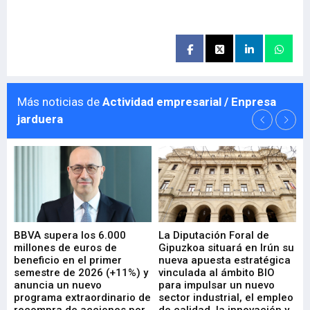
Más noticias de
Actividad empresarial / Enpresa
jarduera
e
BBVA supera los 6.000
La Diputación Foral de
En
millones de euros de
Gipuzkoa situará en Irún su
em
beneficio en el primer
nueva apuesta estratégica
de
ad
semestre de 2026 (+11%) y
vinculada al ámbito BIO
En
anuncia un nuevo
para impulsar un nuevo
En
programa extraordinario de
sector industrial, el empleo
29-
recompra de acciones por
de calidad, la innovación y