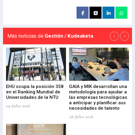
Más noticias de
Gestión / Kudeaketa
EHU ocupa la posición 358
GAIA y MIK desarrollan una
De
en el Ranking Mundial de
metodología para ayudar a
Fu
a
Universidades de la NTU
las empresas tecnológicas
nu
a anticipar y planificar sus
ac
29-Julio-2026
necesidades de talento
cr
de
28-Julio-2026
22-