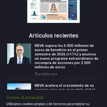
Artículos recientes
BBVA supera los 6.000 millones de
euros de beneficio en el primer
semestre de 2026 (+11%) y anuncia
un nuevo programa extraordinario de
recompra de acciones por 2.000
millones de euros
30-Julio-2026
BBVA acelera el crecimiento de su
negocio agro con un modelo global
de especialización presente en siete
Cookies & privacidad
países
Utilizamos cookies propias y de terceros para mejorar su
29-Julio-2026