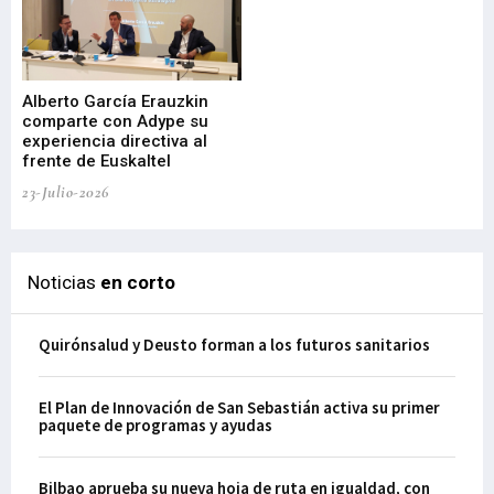
Alberto García Erauzkin
comparte con Adype su
BI
experiencia directiva al
pr
frente de Euskaltel
en
23-Julio-2026
21-
Noticias
en corto
Quirónsalud y Deusto forman a los futuros sanitarios
El Plan de Innovación de San Sebastián activa su primer
paquete de programas y ayudas
Bilbao aprueba su nueva hoja de ruta en igualdad, con