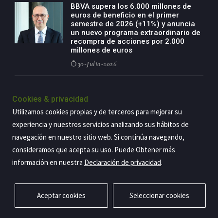
BBVA supera los 6.000 millones de
euros de beneficio en el primer
semestre de 2026 (+11%) y anuncia
un nuevo programa extraordinario de
recompra de acciones por 2.000
millones de euros
30-Julio-2026
BBVA acelera el crecimiento de su
negocio agro con un modelo global
Cookies & privacidad
de especialización presente en siete
Utilizamos cookies propias y de terceros para mejorar su
países
experiencia y nuestros servicios analizando sus hábitos de
29-Julio-2026
navegación en nuestro sitio web. Si continúa navegando,
consideramos que acepta su uso. Puede Obtener más
información en nuestra
Declaración de privacidad
.
Copyright@2026 Estrategia Empresarial
Privacidad
Aviso legal
Política de cookies
Contacto
RSS
Aceptar cookies
Seleccionar cookies