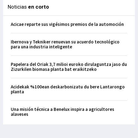
Noticias
en corto
Acicae reparte sus vigésimos premios de la automoción
Ibernova y Tekniker renuevan su acuerdo tecnológico
para una industria inteligente
Papelera del Oriak 3,7 milioi euroko dirulaguntza jaso du
Zizurkilen biomasa planta bat eraikitzeko
Acidekak %100ean deskarbonizatu du bere Lantarongo
planta
Una misión técnica a Benelux inspira a agricultores
alaveses