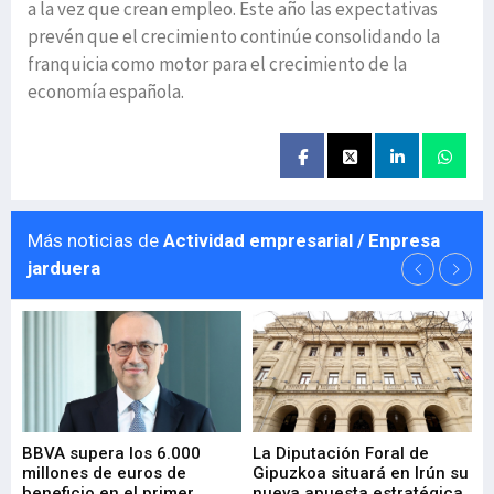
a la vez que crean empleo. Este año las expectativas
prevén que el crecimiento continúe consolidando la
franquicia como motor para el crecimiento de la
economía española.
Más noticias de
Actividad empresarial / Enpresa
jarduera
e
BBVA supera los 6.000
La Diputación Foral de
En
millones de euros de
Gipuzkoa situará en Irún su
em
beneficio en el primer
nueva apuesta estratégica
de