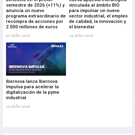
ad
semestre de 2026 (+11%) y
vinculada al ámbito BIO
En
anuncia un nuevo
para impulsar un nuevo
En
programa extraordinario de
sector industrial, el empleo
29-
recompra de acciones por
de calidad, la innovación y
2.000 millones de euros
el bienestar
30-Julio-2026
29-Julio-2026
Mi
nu
di
Ibernova lanza Ibernova
ma
Impulsa para acelerar la
in
digitalización de la pyme
mi
industrial
de
te
29-Julio-2026
el
29-