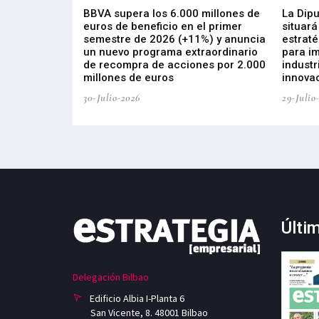
 los nuevos
BBVA supera los 6.000 millones de
La Dip
s de ZIV que, en
euros de beneficio en el primer
situará
de inversión
semestre de 2026 (+11%) y anuncia
estraté
, busca impulsar
un nuevo programa extraordinario
para i
 tecnología
de recompra de acciones por 2.000
industr
ricas del futuro
millones de euros
innovac
30-Julio-2026
29-Julio
Últi
Delegación Bilbao
Edificio Albia I-Planta 6
San Vicente, 8. 48001 Bilbao