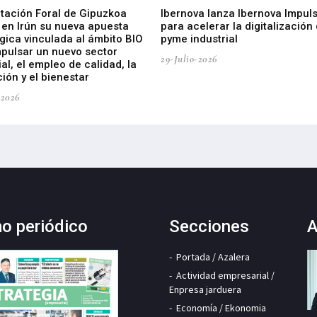
utación Foral de Gipuzkoa
Ibernova lanza Ibernova Impul
 en Irún su nueva apuesta
para acelerar la digitalización 
gica vinculada al ámbito BIO
pyme industrial
mpulsar un nuevo sector
29-Julio-2026
ial, el empleo de calidad, la
ión y el bienestar
-2026
mo periódico
Secciones
A
Portada / Azalera
Actividad empresarial /
Enpresa jarduera
Economía / Ekonomia