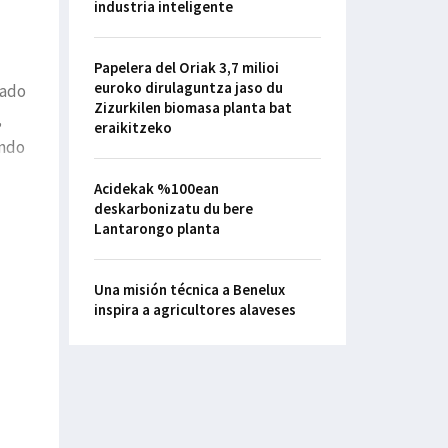
industria inteligente
Papelera del Oriak 3,7 milioi
euroko dirulaguntza jaso du
rado
Zizurkilen biomasa planta bat
,
eraikitzeko
ando
Acidekak %100ean
deskarbonizatu du bere
Lantarongo planta
Una misión técnica a Benelux
inspira a agricultores alaveses