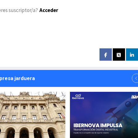
eres suscriptor/a?
Acceder
npresa jarduera