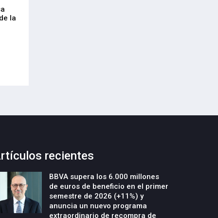
sa
Envalora garantiza a las empresas el
Euskaltel realiza
de la
cumplimiento del Reglamento
centenar de inte
Europeo de Envases y Residuos de
garantizar la con
Envases (PPWR)
29-Julio-2026
29-Julio-2026
rtículos recientes
BBVA supera los 6.000 millones
de euros de beneficio en el primer
semestre de 2026 (+11%) y
anuncia un nuevo programa
extraordinario de recompra de