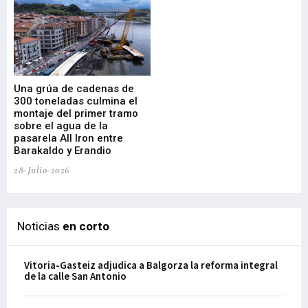
Una grúa de cadenas de
La
300 toneladas culmina el
Ba
montaje del primer tramo
res
sobre el agua de la
em
pasarela All Iron entre
21-
Barakaldo y Erandio
28-Julio-2026
Noticias
en corto
Vitoria-Gasteiz adjudica a Balgorza la reforma integral
de la calle San Antonio