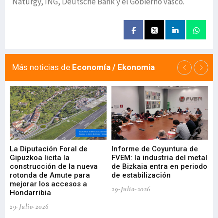
Naturgy, ING, Deutsche Bank y el Gobierno vasco.
Más noticias de
Economía / Ekonomia
La Diputación Foral de
Informe de Coyuntura de
Ar
ral
Gipuzkoa licita la
FVEM: la industria del metal
ur
construcción de la nueva
de Bizkaia entra en periodo
co
rotonda de Amute para
de estabilización
edi
mejorar los accesos a
pa
29-Julio-2026
Hondarribia
Cy
29-Julio-2026
23-