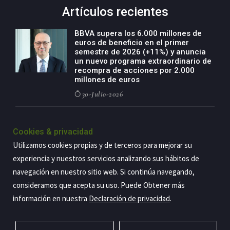
Artículos recientes
BBVA supera los 6.000 millones de
euros de beneficio en el primer
semestre de 2026 (+11%) y anuncia
un nuevo programa extraordinario de
recompra de acciones por 2.000
millones de euros
30-Julio-2026
BBVA acelera el crecimiento de su
negocio agro con un modelo global
Cookies & privacidad
de especialización presente en siete
Utilizamos cookies propias y de terceros para mejorar su
países
experiencia y nuestros servicios analizando sus hábitos de
29-Julio-2026
navegación en nuestro sitio web. Si continúa navegando,
consideramos que acepta su uso. Puede Obtener más
información en nuestra
Declaración de privacidad
.
Copyright@2026 Estrategia Empresarial
Privacidad
Aviso legal
Política de cookies
Contacto
RSS