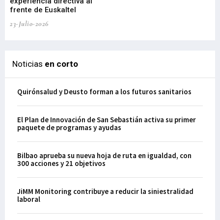
experiencia directiva al
pr
frente de Euskaltel
en
23-Julio-2026
21-
Noticias
en corto
Quirónsalud y Deusto forman a los futuros sanitarios
El Plan de Innovación de San Sebastián activa su primer
paquete de programas y ayudas
Bilbao aprueba su nueva hoja de ruta en igualdad, con
300 acciones y 21 objetivos
JiMM Monitoring contribuye a reducir la siniestralidad
laboral