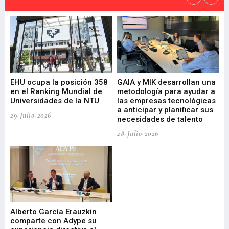
EHU ocupa la posición 358
GAIA y MIK desarrollan una
De
en el Ranking Mundial de
metodología para ayudar a
Fu
a
Universidades de la NTU
las empresas tecnológicas
nu
a anticipar y planificar sus
ac
29-Julio-2026
necesidades de talento
cr
de
28-Julio-2026
22-
Alberto García Erauzkin
comparte con Adype su
BI