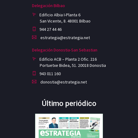
Delegación Bilbao
Edificio Albia I-Planta 6
San Vicente, 8. 48001 Bilbao
944 27 44 46
estrategia@estrategia.net
Delegación Donostia-San Sebastian
Edificio ACB – Planta 2 Ofic. 216
Portuetxe Bidea, 51. 20018 Donostia
943 011 160
donostia@estrategia.net
Último periódico