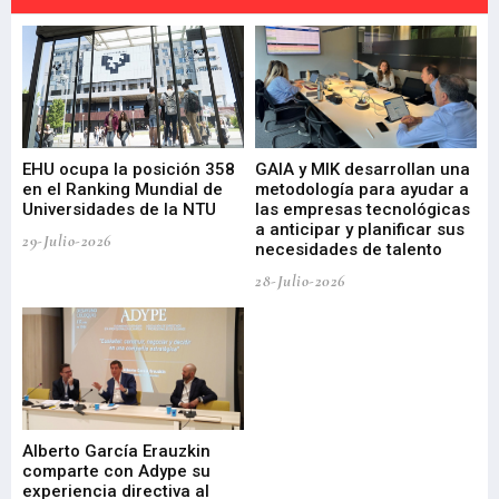
EHU ocupa la posición 358
GAIA y MIK desarrollan una
De
en el Ranking Mundial de
metodología para ayudar a
Fu
a
Universidades de la NTU
las empresas tecnológicas
nu
a anticipar y planificar sus
ac
29-Julio-2026
necesidades de talento
cr
de
28-Julio-2026
22-
Alberto García Erauzkin
comparte con Adype su
BI
experiencia directiva al
pr