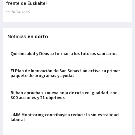
frente de Euskaltel
en
23-Julio-2026
21-
Noticias
en corto
Quirónsalud y Deusto forman a los futuros sanitarios
El Plan de Innovación de San Sebastián activa su primer
paquete de programas y ayudas
Bilbao aprueba su nueva hoja de ruta en igualdad, con
300 acciones y 21 objetivos
JiMM Monitoring contribuye a reducir la siniestralidad
laboral