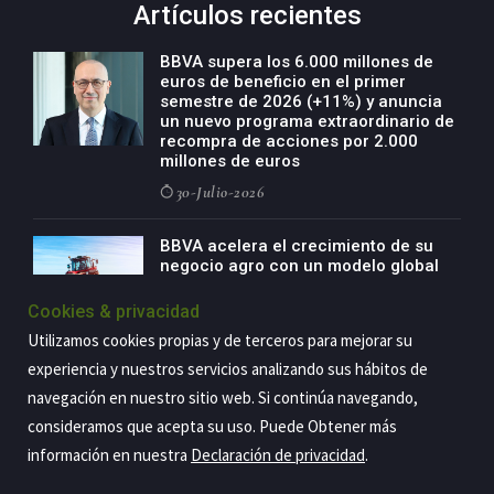
Artículos recientes
BBVA supera los 6.000 millones de
euros de beneficio en el primer
semestre de 2026 (+11%) y anuncia
un nuevo programa extraordinario de
recompra de acciones por 2.000
millones de euros
30-Julio-2026
BBVA acelera el crecimiento de su
negocio agro con un modelo global
de especialización presente en siete
países
Cookies & privacidad
29-Julio-2026
Utilizamos cookies propias y de terceros para mejorar su
experiencia y nuestros servicios analizando sus hábitos de
navegación en nuestro sitio web. Si continúa navegando,
consideramos que acepta su uso. Puede Obtener más
Copyright@2026 Estrategia Empresarial
información en nuestra
Declaración de privacidad
.
Privacidad
Aviso legal
Política de cookies
Contacto
RSS