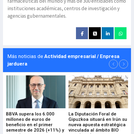
farmacéuticas del mundo y más de 300 entidades como
instituciones académicas, centros de investigación y
agencias gubernamentales.
Más noticias de
Actividad empresarial / Enpresa
jarduera
e
BBVA supera los 6.000
La Diputación Foral de
En
millones de euros de
Gipuzkoa situará en Irún su
em
beneficio en el primer
nueva apuesta estratégica
de
ad
semestre de 2026 (+11%) y
vinculada al ámbito BIO
En