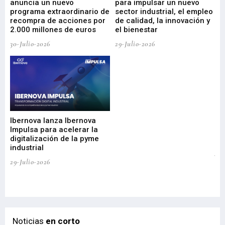
anuncia un nuevo
para impulsar un nuevo
En
programa extraordinario de
sector industrial, el empleo
29-
recompra de acciones por
de calidad, la innovación y
2.000 millones de euros
el bienestar
30-Julio-2026
29-Julio-2026
Mi
nu
di
Ibernova lanza Ibernova
ma
Impulsa para acelerar la
in
digitalización de la pyme
mi
industrial
de
te
29-Julio-2026
el
29-
Noticias
en corto