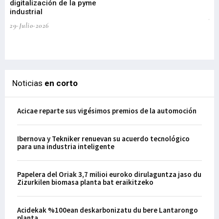
digitalización de la pyme
mi
industrial
de
te
29-Julio-2026
el
29-
Noticias
en corto
Acicae reparte sus vigésimos premios de la automoción
Ibernova y Tekniker renuevan su acuerdo tecnológico
para una industria inteligente
Papelera del Oriak 3,7 milioi euroko dirulaguntza jaso du
Zizurkilen biomasa planta bat eraikitzeko
Acidekak %100ean deskarbonizatu du bere Lantarongo
planta