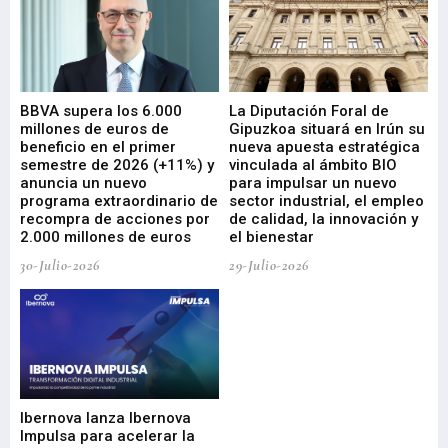
e
BBVA supera los 6.000
La Diputación Foral de
En
millones de euros de
Gipuzkoa situará en Irún su
em
beneficio en el primer
nueva apuesta estratégica
de
ad
semestre de 2026 (+11%) y
vinculada al ámbito BIO
En
anuncia un nuevo
para impulsar un nuevo
En
programa extraordinario de
sector industrial, el empleo
29-
recompra de acciones por
de calidad, la innovación y
2.000 millones de euros
el bienestar
30-Julio-2026
29-Julio-2026
Mi
nu
di
Ibernova lanza Ibernova
ma
Impulsa para acelerar la
in