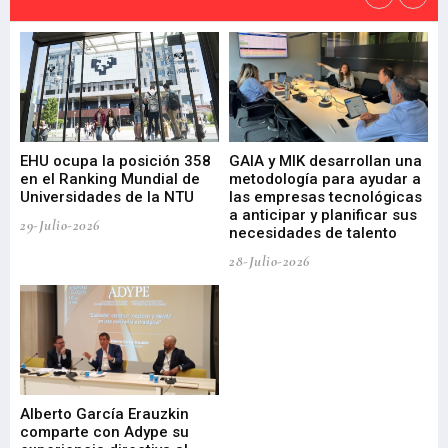
EHU ocupa la posición 358
GAIA y MIK desarrollan una
De
en el Ranking Mundial de
metodología para ayudar a
Fu
a
Universidades de la NTU
las empresas tecnológicas
nu
a anticipar y planificar sus
ac
29-Julio-2026
necesidades de talento
cr
de
28-Julio-2026
22-
Alberto García Erauzkin
comparte con Adype su
BI