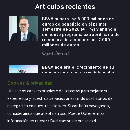
Artículos recientes
BBVA supera los 6.000 millones de
euros de beneficio en el primer
semestre de 2026 (+11%) y anuncia
un nuevo programa extraordinario de
recompra de acciones por 2.000
millones de euros
30-Julio-2026
BBVA acelera el crecimiento de su
negocio agro con un modelo global
de especialización presente en siete
Cookies & privacidad
países
Utilizamos cookies propias y de terceros para mejorar su
29-Julio-2026
experiencia y nuestros servicios analizando sus hábitos de
navegación en nuestro sitio web. Si continúa navegando,
consideramos que acepta su uso. Puede Obtener más
Copyright@2026 Estrategia Empresarial
información en nuestra
Declaración de privacidad
.
Privacidad
Aviso legal
Política de cookies
Contacto
RSS