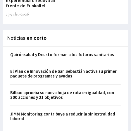
experiencia directiva al
pr
frente de Euskaltel
en
23-Julio-2026
21-
Noticias
en corto
Quirónsalud y Deusto forman a los futuros sanitarios
El Plan de Innovación de San Sebastián activa su primer
paquete de programas y ayudas
Bilbao aprueba su nueva hoja de ruta en igualdad, con
300 acciones y 21 objetivos
JiMM Monitoring contribuye a reducir la siniestralidad
laboral