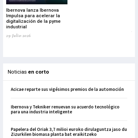
di
Ibernova lanza Ibernova
ma
Impulsa para acelerar la
in
digitalización de la pyme
mi
industrial
de
te
29-Julio-2026
el
29-
Noticias
en corto
Acicae reparte sus vigésimos premios de la automoción
Ibernova y Tekniker renuevan su acuerdo tecnológico
para una industria inteligente
Papelera del Oriak 3,7 milioi euroko dirulaguntza jaso du
Zizurkilen biomasa planta bat eraikitzeko