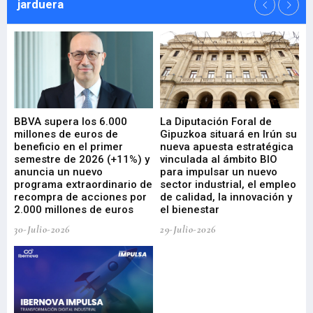
jarduera
e
BBVA supera los 6.000
La Diputación Foral de
En
millones de euros de
Gipuzkoa situará en Irún su
em
beneficio en el primer
nueva apuesta estratégica
de
ad
semestre de 2026 (+11%) y
vinculada al ámbito BIO
En
anuncia un nuevo
para impulsar un nuevo
En
programa extraordinario de
sector industrial, el empleo
29-
recompra de acciones por
de calidad, la innovación y
2.000 millones de euros
el bienestar
30-Julio-2026
29-Julio-2026
Mi
nu