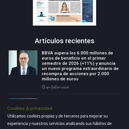
Artículos recientes
BBVA supera los 6.000 millones de
euros de beneficio en el primer
semestre de 2026 (+11%) y anuncia
un nuevo programa extraordinario de
recompra de acciones por 2.000
millones de euros
30-Julio-2026
BBVA acelera el crecimiento de su
negocio agro con un modelo global
Cookies & privacidad
de especialización presente en siete
Utilizamos cookies propias y de terceros para mejorar su
países
experiencia y nuestros servicios analizando sus hábitos de
29-Julio-2026