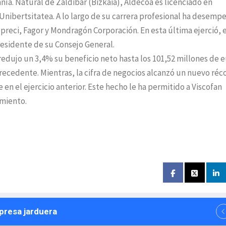
a. Natural de Zaldibar (Bizkaia), Aldecoa es licenciado en
Unibertsitatea. A lo largo de su carrera profesional ha desem
reci, Fagor y Mondragón Corporación. En esta última ejerció, 
esidente de su Consejo General.
 redujo un 3,4% su beneficio neto hasta los 101,52 millones de e
 precedente. Mientras, la cifra de negocios alcanzó un nuevo réc
en el ejercicio anterior. Este hecho le ha permitido a Viscofan
imiento.
npresa jarduera