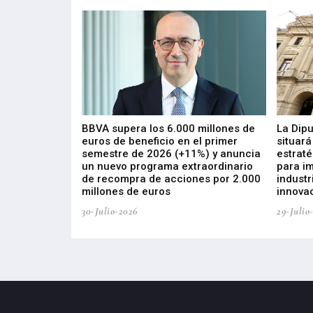
 los nuevos
BBVA supera los 6.000 millones de
La Dip
s de ZIV que, en
euros de beneficio en el primer
situará
de inversión
semestre de 2026 (+11%) y anuncia
estraté
, busca impulsar
un nuevo programa extraordinario
para i
 tecnología
de recompra de acciones por 2.000
industr
ricas del futuro
millones de euros
innovac
30-Julio-2026
29-Julio