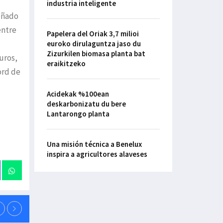
industria inteligente
peñado
entre
Papelera del Oriak 3,7 milioi
euroko dirulaguntza jaso du
Zizurkilen biomasa planta bat
uros,
eraikitzeko
ord de
Acidekak %100ean
deskarbonizatu du bere
Lantarongo planta
Una misión técnica a Benelux
inspira a agricultores alaveses