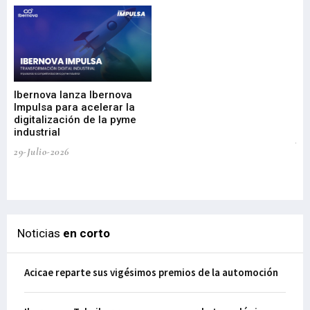
Mi
nu
di
Ibernova lanza Ibernova
ma
Impulsa para acelerar la
in
digitalización de la pyme
mi
industrial
de
te
29-Julio-2026
el
29-
Noticias
en corto
Acicae reparte sus vigésimos premios de la automoción