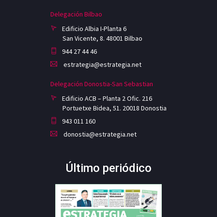
Delegación Bilbao
Edificio Albia I-Planta 6
San Vicente, 8. 48001 Bilbao
944 27 44 46
estrategia@estrategia.net
Delegación Donostia-San Sebastian
Edificio ACB – Planta 2 Ofic. 216
Portuetxe Bidea, 51. 20018 Donostia
943 011 160
donostia@estrategia.net
Último periódico