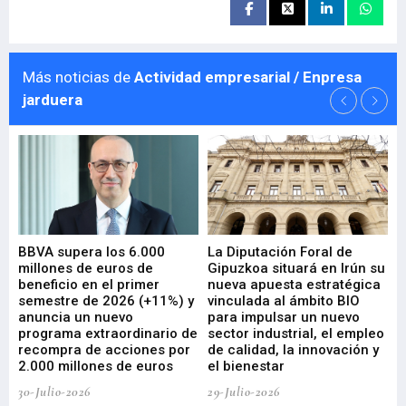
Más noticias de
Actividad empresarial / Enpresa
jarduera
e
BBVA supera los 6.000
La Diputación Foral de
En
millones de euros de
Gipuzkoa situará en Irún su
em
beneficio en el primer
nueva apuesta estratégica
de
ad
semestre de 2026 (+11%) y
vinculada al ámbito BIO
En
anuncia un nuevo
para impulsar un nuevo
En
programa extraordinario de
sector industrial, el empleo
29-
recompra de acciones por
de calidad, la innovación y
2.000 millones de euros
el bienestar
30-Julio-2026
29-Julio-2026