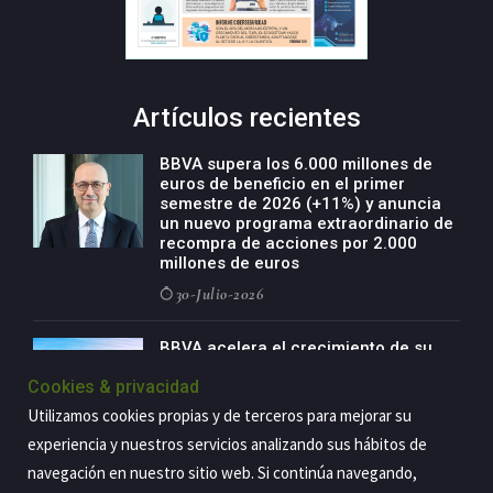
Artículos recientes
BBVA supera los 6.000 millones de
euros de beneficio en el primer
semestre de 2026 (+11%) y anuncia
un nuevo programa extraordinario de
recompra de acciones por 2.000
millones de euros
30-Julio-2026
BBVA acelera el crecimiento de su
negocio agro con un modelo global
Cookies & privacidad
de especialización presente en siete
países
Utilizamos cookies propias y de terceros para mejorar su
29-Julio-2026
experiencia y nuestros servicios analizando sus hábitos de
navegación en nuestro sitio web. Si continúa navegando,