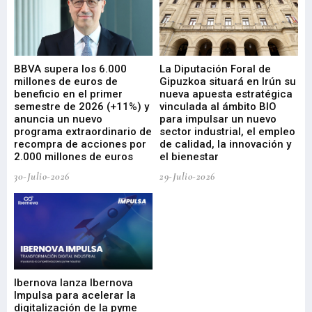
e
BBVA supera los 6.000
La Diputación Foral de
En
millones de euros de
Gipuzkoa situará en Irún su
em
beneficio en el primer
nueva apuesta estratégica
de
ad
semestre de 2026 (+11%) y
vinculada al ámbito BIO
En
anuncia un nuevo
para impulsar un nuevo
En
programa extraordinario de
sector industrial, el empleo
29-
recompra de acciones por
de calidad, la innovación y
2.000 millones de euros
el bienestar
30-Julio-2026
29-Julio-2026
Mi
nu
di
Ibernova lanza Ibernova
ma
Impulsa para acelerar la
in
digitalización de la pyme
mi