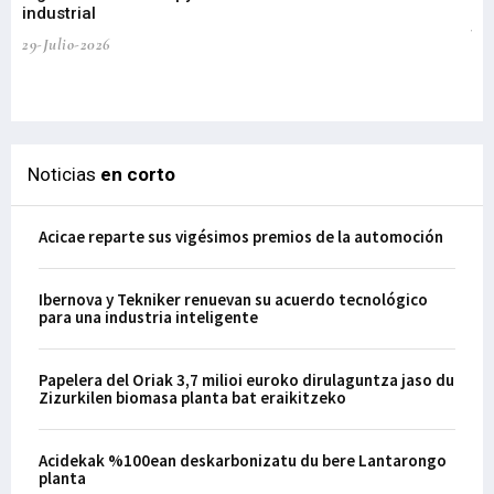
industrial
de
te
29-Julio-2026
el
29-
Noticias
en corto
Acicae reparte sus vigésimos premios de la automoción
Ibernova y Tekniker renuevan su acuerdo tecnológico
para una industria inteligente
Papelera del Oriak 3,7 milioi euroko dirulaguntza jaso du
Zizurkilen biomasa planta bat eraikitzeko
Acidekak %100ean deskarbonizatu du bere Lantarongo
planta