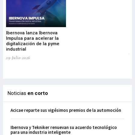
Mi
nu
di
Ibernova lanza Ibernova
ma
Impulsa para acelerar la
in
digitalización de la pyme
mi
industrial
de
te
29-Julio-2026
el
29-
Noticias
en corto
Acicae reparte sus vigésimos premios de la automoción
Ibernova y Tekniker renuevan su acuerdo tecnológico
para una industria inteligente