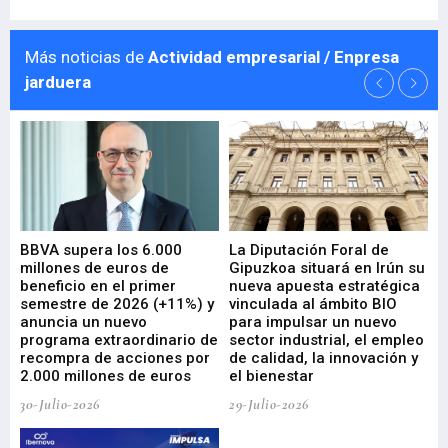
Más noticias de
Actividad empresarial / Enpresa
jarduera
e
BBVA supera los 6.000
La Diputación Foral de
En
millones de euros de
Gipuzkoa situará en Irún su
em
beneficio en el primer
nueva apuesta estratégica
de
ad
semestre de 2026 (+11%) y
vinculada al ámbito BIO
En
anuncia un nuevo
para impulsar un nuevo
En
programa extraordinario de
sector industrial, el empleo
29-
recompra de acciones por
de calidad, la innovación y
2.000 millones de euros
el bienestar
30-Julio-2026
29-Julio-2026