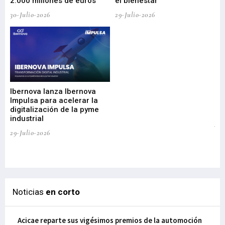
2.000 millones de euros
el bienestar
30-Julio-2026
29-Julio-2026
Mi
nu
di
Ibernova lanza Ibernova
ma
Impulsa para acelerar la
in
digitalización de la pyme
mi
industrial
de
te
29-Julio-2026
el
29-
Noticias
en corto
Acicae reparte sus vigésimos premios de la automoción