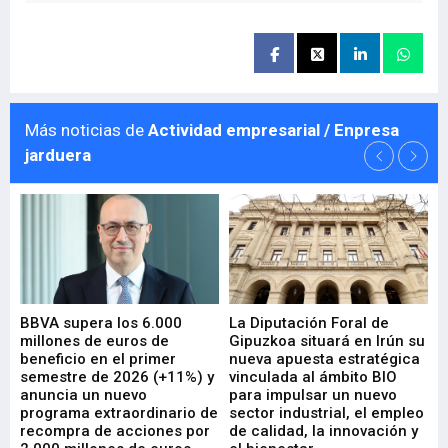
Más noticias de
Actividad empresarial / Enpresa
jarduera
e
BBVA supera los 6.000
La Diputación Foral de
En
millones de euros de
Gipuzkoa situará en Irún su
em
beneficio en el primer
nueva apuesta estratégica
de
ad
semestre de 2026 (+11%) y
vinculada al ámbito BIO
En
anuncia un nuevo
para impulsar un nuevo
En
programa extraordinario de
sector industrial, el empleo
29-
recompra de acciones por
de calidad, la innovación y