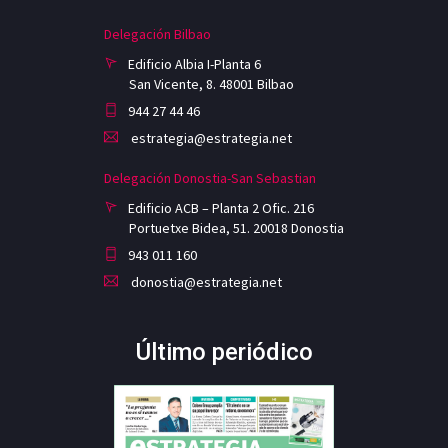
Delegación Bilbao
Edificio Albia I-Planta 6
San Vicente, 8. 48001 Bilbao
944 27 44 46
estrategia@estrategia.net
Delegación Donostia-San Sebastian
Edificio ACB – Planta 2 Ofic. 216
Portuetxe Bidea, 51. 20018 Donostia
943 011 160
donostia@estrategia.net
Último periódico