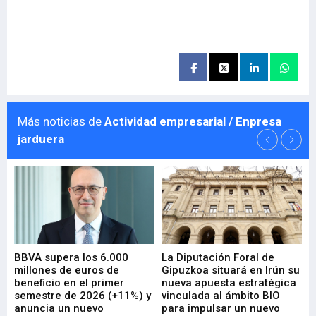
Más noticias de
Actividad empresarial / Enpresa
jarduera
e
BBVA supera los 6.000
La Diputación Foral de
En
millones de euros de
Gipuzkoa situará en Irún su
em
beneficio en el primer
nueva apuesta estratégica
de
ad
semestre de 2026 (+11%) y
vinculada al ámbito BIO
En
anuncia un nuevo
para impulsar un nuevo
En