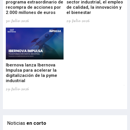
programa extraordinario de
sector industrial, el empleo
29-
recompra de acciones por
de calidad, la innovación y
2.000 millones de euros
el bienestar
30-Julio-2026
29-Julio-2026
Mi
nu
di
Ibernova lanza Ibernova
ma
Impulsa para acelerar la
in
digitalización de la pyme
mi
industrial
de
te
29-Julio-2026
el
29-
Noticias
en corto