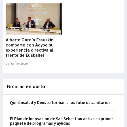
22-
Alberto García Erauzkin
comparte con Adype su
BI
experiencia directiva al
pr
frente de Euskaltel
en
23-Julio-2026
21-
Noticias
en corto
Quirónsalud y Deusto forman a los futuros sanitarios
El Plan de Innovación de San Sebastián activa su primer
paquete de programas y ayudas