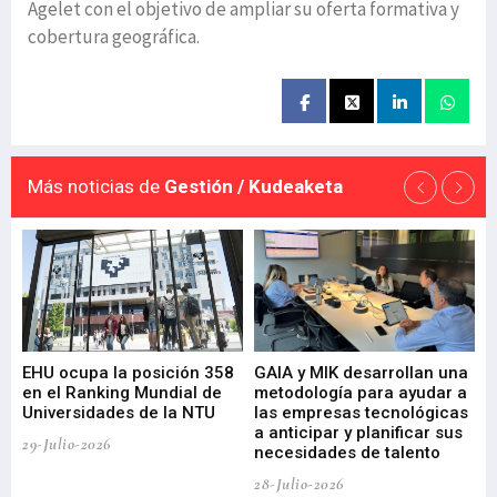
Agelet con el objetivo de ampliar su oferta formativa y
cobertura geográfica.
Más noticias de
Gestión / Kudeaketa
EHU ocupa la posición 358
GAIA y MIK desarrollan una
De
en el Ranking Mundial de
metodología para ayudar a
Fu
a
Universidades de la NTU
las empresas tecnológicas
nu
a anticipar y planificar sus
ac
29-Julio-2026
necesidades de talento
cr
de
28-Julio-2026