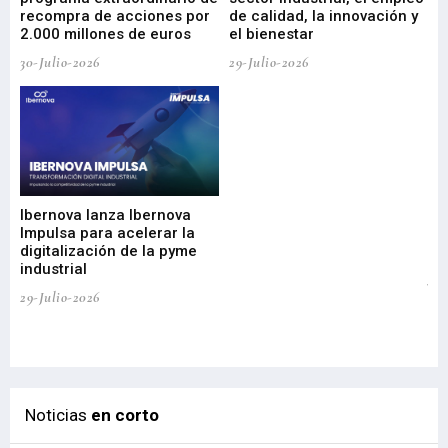
29-
recompra de acciones por
de calidad, la innovación y
2.000 millones de euros
el bienestar
30-Julio-2026
29-Julio-2026
Mi
nu
di
Ibernova lanza Ibernova
ma
Impulsa para acelerar la
in
digitalización de la pyme
mi
industrial
de
te
29-Julio-2026
el
29-
Noticias
en corto