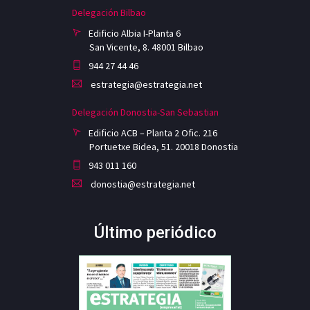
Delegación Bilbao
Edificio Albia I-Planta 6
San Vicente, 8. 48001 Bilbao
944 27 44 46
estrategia@estrategia.net
Delegación Donostia-San Sebastian
Edificio ACB – Planta 2 Ofic. 216
Portuetxe Bidea, 51. 20018 Donostia
943 011 160
donostia@estrategia.net
Último periódico