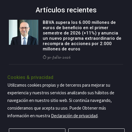
Artículos recientes
BBVA supera los 6.000 millones de
euros de beneficio en el primer
semestre de 2026 (+11%) y anuncia
un nuevo programa extraordinario de
recompra de acciones por 2.000
millones de euros
30-Julio-2026
BBVA acelera el crecimiento de su
negocio agro con un modelo global
Cookies & privacidad
de especialización presente en siete
Utilizamos cookies propias y de terceros para mejorar su
países
experiencia y nuestros servicios analizando sus hábitos de
29-Julio-2026
navegación en nuestro sitio web. Si continúa navegando,
consideramos que acepta su uso. Puede Obtener más
información en nuestra
Declaración de privacidad
.
Copyright@2026 Estrategia Empresarial