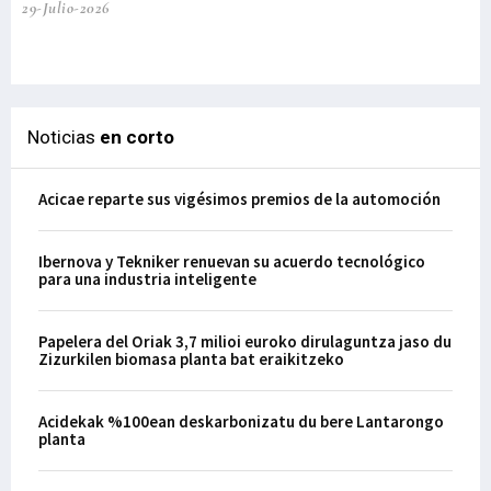
29-Julio-2026
el
29-
Noticias
en corto
Acicae reparte sus vigésimos premios de la automoción
Ibernova y Tekniker renuevan su acuerdo tecnológico
para una industria inteligente
Papelera del Oriak 3,7 milioi euroko dirulaguntza jaso du
Zizurkilen biomasa planta bat eraikitzeko
Acidekak %100ean deskarbonizatu du bere Lantarongo
planta